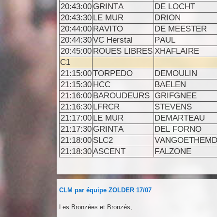
20:43:00
GRINTA
DE LOCHT
20:43:30
LE MUR
DRION
20:44:00
RAVITO
DE MEESTER
20:44:30
VC Herstal
PAUL
20:45:00
ROUES LIBRES
XHAFLAIRE
C1
21:15:00
TORPEDO
DEMOULIN
21:15:30
HCC
BAELEN
21:16:00
BAROUDEURS
GRIFGNEE
21:16:30
LFRCR
STEVENS
21:17:00
LE MUR
DEMARTEAU
21:17:30
GRINTA
DEL FORNO
21:18:00
SLC2
VANGOETHEM
21:18:30
ASCENT
FALZONE
CLM par équipe ZOLDER 17/07
Les Bronzées et Bronzés,