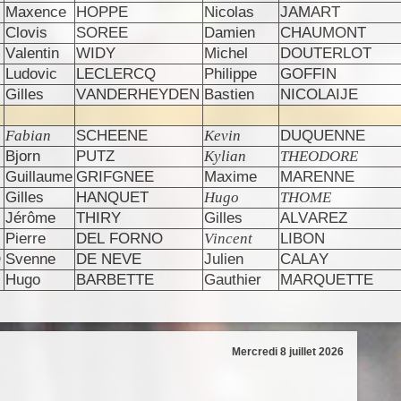
Maxence
HOPPE
Nicolas
JAMART
Clovis
SOREE
Damien
CHAUMONT
Valentin
WIDY
Michel
DOUTERLOT
Ludovic
LECLERCQ
Philippe
GOFFIN
Gilles
VANDERHEYDEN
Bastien
NICOLAIJE
Fabian
SCHEENE
Kevin
DUQUENNE
Bjorn
PUTZ
Kylian
THEODORE
Guillaume
GRIFGNEE
Maxime
MARENNE
Gilles
HANQUET
Hugo
THOME
Jérôme
THIRY
Gilles
ALVAREZ
Pierre
DEL FORNO
Vincent
LIBON
D
Svenne
DE NEVE
Julien
CALAY
Hugo
BARBETTE
Gauthier
MARQUETTE
Mercredi 8 juillet 2026