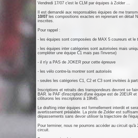
Vendredi 17/07 c'est le CLM par équipes à Zolder …
Il est demandé aux responsables équipes de me transm
10/07
les compositions exactes en reprenant en dé
inscrites.
Pour rappel :
- les équipes sont composées de MAX 5 coureurs et le t
- les équipes inter catégories sont autorisées mais uniq
compléter une équipe C1 mais pas l'inverse)
- il n'y a PAS de JOKER pour cette épreuve
- les vélo contre-la montrer sont autorisés
- seules les catégories C1, C2 et C3 sont invitées à parti
Inscriptions et retraits des transpondeurs devront s
BAR. le PAF d'inscription d'une équipe est de 20EUR e
clôturons les inscriptions à 19h45.
Le drafting inter équipes est formellement interdit et s
avertissement préalable. La piste de Zolder est suffis
dépassements sans devoir utiliser la trajectoire de l'équ
Pour terminer, nous ne pourrons accéder au circuit qu'à
circuit.