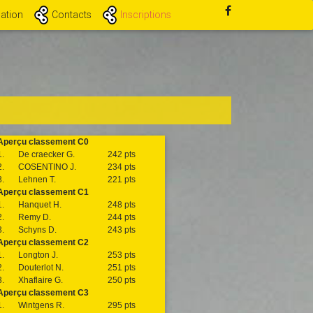
ation
Contacts
Inscriptions
Aperçu classement C0
1.
De craecker G.
242 pts
2.
COSENTINO J.
234 pts
3.
Lehnen T.
221 pts
Aperçu classement C1
1.
Hanquet H.
248 pts
2.
Remy D.
244 pts
3.
Schyns D.
243 pts
Aperçu classement C2
1.
Longton J.
253 pts
2.
Douterlot N.
251 pts
3.
Xhaflaire G.
250 pts
Aperçu classement C3
1.
Wintgens R.
295 pts