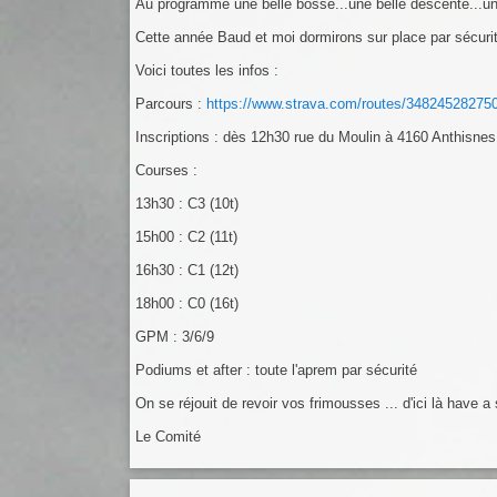
Au programme une belle bosse...une belle descente...un t
Cette année Baud et moi dormirons sur place par sécurit
Voici toutes les infos :
Parcours :
https://www.strava.com/routes/34824528275
Inscriptions : dès 12h30 rue du Moulin à 4160 Anthisnes
Courses :
13h30 : C3 (10t)
15h00 : C2 (11t)
16h30 : C1 (12t)
18h00 : C0 (16t)
GPM : 3/6/9
Podiums et after : toute l'aprem par sécurité
On se réjouit de revoir vos frimousses ... d'ici là have a
Le Comité