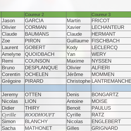
Coureur 2
Coureur 3
Jason
GARCIA
Martin
FRICOT
Olivier
CORMAN
Xavier
LECHANTEUR
Claude
BAUMANS
Claude
HERMANT
Zoe
PIRON
Guillaume
FISCHBACH
Laurent
GOBERT
Kody
LECLERCQ
Amelyne
QUOIDBACH
Yan
WERY
Remi
COUNSON
Maxime
NYSSEN
Bruno
DESPLANQUE
Olivier
ALFIERI
Corentin
OCHELEN
Jérôme
MOMMEN
Grégoire
PIRARD
Christophe
LANTREMANCH
Jeremy
OTTEN
Denis
BONGARTZ
Nicolas
LION
Antoine
MOISE
Didier
THIRY
Benoit
PAULUS
Cyrille
ROODHOUFT
Cyrille
RATZ
Simon
BLANCHY
Nicolas
ENGLEBERT
Sacha
MATHONET
Gilles
GRIGNARD