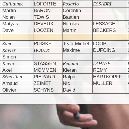
Guillaume
LOFORTE
Rosario
ESSABRI
Martin
BARON
Corentin
Nolan
TEWIS
Bastien
Matyas
DEVEUX
Nicolas
LESSAGE
Dave
LOOZEN
Martin
BECKERS
Sam
POISKET
Jean-Michel
LOOP
Xavier
HOUDY
Maxime
DUFOING
Simon
Kevin
STASSEN
Renaud
LAHAYE
Axel
MOMMEN
Kieran
REMY
Sébastien
PIERARD
Ralph
HARTKOPFF
Arnaud
ZEIMET
Nic
MULLER
Olivier
SCHYNS
David