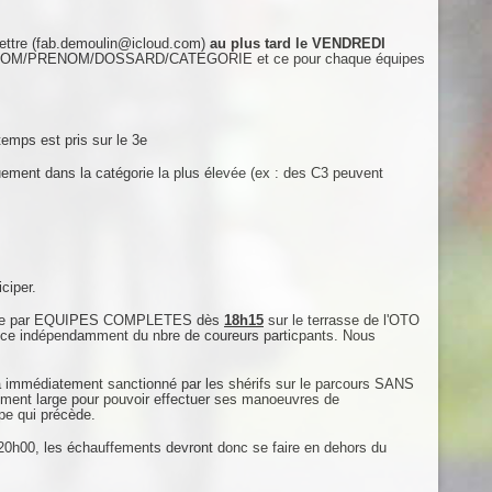
ettre (fab.demoulin@icloud.com)
au plus tard le VENDREDI
tail NOM/PRENOM/DOSSARD/CATEGORIE et ce pour chaque équipes
emps est pris sur le 3e
uement dans la catégorie la plus élevée (ex : des C3 peuvent
ciper.
e faire par EQUIPES COMPLETES dès
18h15
sur le terrasse de l'OTO
t ce indépendamment du nbre de coureurs particpants. Nous
era immédiatement sanctionné par les shérifs sur le parcours SANS
amment large pour pouvoir effectuer ses manoeuvres de
ipe qui précède.
 20h00, les échauffements devront donc se faire en dehors du