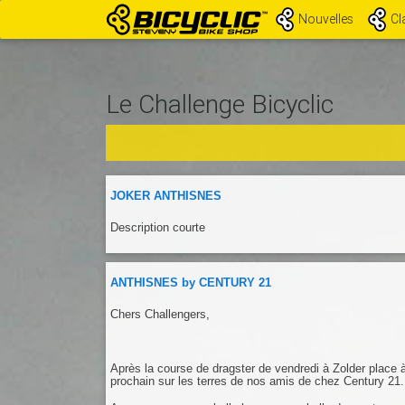
Nouvelles
Cl
Le Challenge Bicyclic
JOKER ANTHISNES
Description courte
ANTHISNES by CENTURY 21
Chers Challengers,
Après la course de dragster de vendredi à Zolder place 
prochain sur les terres de nos amis de chez Century 21.