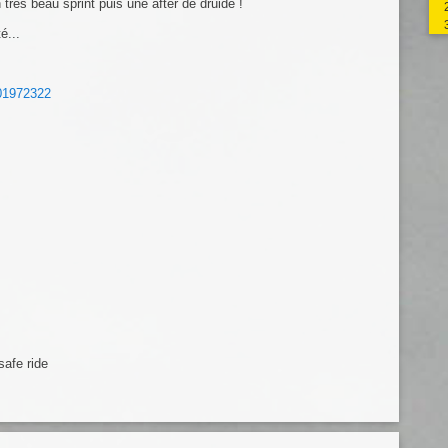
rès beau sprint puis une after de druide !
é...
01972322
 safe ride