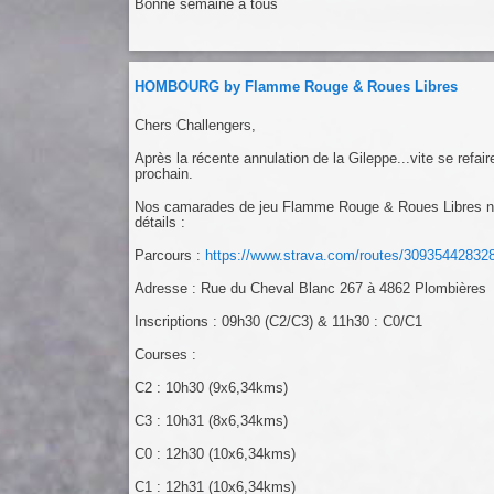
Bonne semaine à tous
HOMBOURG by Flamme Rouge & Roues Libres
Chers Challengers,
Après la récente annulation de la Gileppe...vite se refai
prochain.
Nos camarades de jeu Flamme Rouge & Roues Libres nous
détails :
Parcours :
https://www.strava.com/routes/30935442832
Adresse : Rue du Cheval Blanc 267 à 4862 Plombières
Inscriptions : 09h30 (C2/C3) & 11h30 : C0/C1
Courses :
C2 : 10h30 (9x6,34kms)
C3 : 10h31 (8x6,34kms)
C0 : 12h30 (10x6,34kms)
C1 : 12h31 (10x6,34kms)