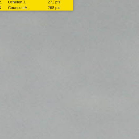
2.
Ochelen J.
271 pts
3.
Counson M.
268 pts