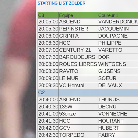
STARTING LIST ZOLDER
C3
Equipe
Coureur 1
20:05:00
ASCEND
VANDERDONCK
20:05:30
PEPINSTER
JACQUEMIN
20:06:00
GRINTA
DOUPAGNE
20:06:30
HCC
PHILIPPE
20:07:00
CENTURY 21
VARETTO
20:07:30
BAROUDEURS
DOR
20:08:00
ROUES LIBRES
WINTGENS
20:08:30
RAVITO
GIJSENS
20:09:00
LE MUR
SOEUR
20:09:30
VC Herstal
DELVAUX
C2
20:40:00
ASCEND
THUNUS
20:40:30
135W
DECRU
20:41:00
53onze
VONNECHE
20:41:30
HCC
HOURANT
20:42:00
GCV
HUBERT
20:42:30
TORPEDO
FABRY