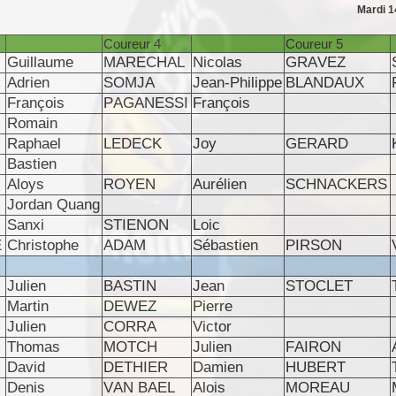
Mardi 14
Coureur 4
Coureur 5
Guillaume
MARECHAL
Nicolas
GRAVEZ
Adrien
SOMJA
Jean-Philippe
BLANDAUX
François
PAGANESSI
François
Romain
Raphael
LEDECK
Joy
GERARD
Bastien
Aloys
ROYEN
Aurélien
SCHNACKERS
Jordan Quang
Sanxi
STIENON
Loic
E
Christophe
ADAM
Sébastien
PIRSON
Julien
BASTIN
Jean
STOCLET
Martin
DEWEZ
Pierre
Julien
CORRA
Victor
Thomas
MOTCH
Julien
FAIRON
David
DETHIER
Damien
HUBERT
Denis
VAN BAEL
Alois
MOREAU